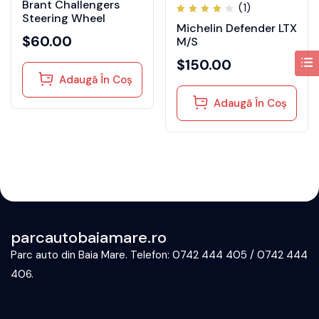
Brant Challengers
(1)
Steering Wheel
Evaluat
Michelin Defender LTX
la
4.00
$
60.00
M/S
din 5
$
150.00
Adaugă În Coș
Adaugă În Coș
parcautobaiamare.ro
Parc auto din Baia Mare. Telefon: 0742 444 405 / 0742 444
406.